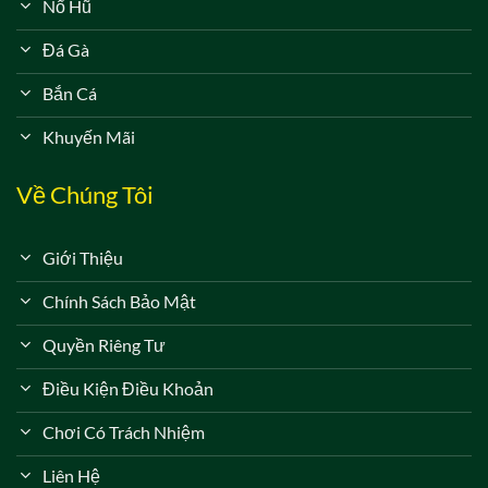
Nổ Hũ
Đá Gà
Bắn Cá
Khuyến Mãi
Về Chúng Tôi
Giới Thiệu
Chính Sách Bảo Mật
Quyền Riêng Tư
Điều Kiện Điều Khoản
Chơi Có Trách Nhiệm
Liên Hệ