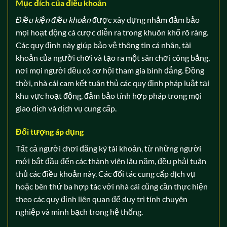
Mục đích của điều khoản
Điều kiện điều khoản
được xây dựng nhằm đảm bảo
mọi hoạt động cá cược diễn ra trong khuôn khổ rõ ràng.
Các quy định này giúp bảo vệ thông tin cá nhân, tài
khoản của người chơi và tạo ra một sân chơi công bằng,
nơi mọi người đều có cơ hội tham gia bình đẳng. Đồng
thời, nhà cái cam kết tuân thủ các quy định pháp luật tại
khu vực hoạt động, đảm bảo tính hợp pháp trong mọi
giao dịch và dịch vụ cung cấp.
Đối tượng áp dụng
Tất cả người chơi đăng ký tài khoản, từ những người
mới bắt đầu đến các thành viên lâu năm, đều phải tuân
thủ các điều khoản này. Các đối tác cung cấp dịch vụ
hoặc bên thứ ba hợp tác với nhà cái cũng cần thực hiện
theo các quy định liên quan để duy trì tính chuyên
nghiệp và minh bạch trong hệ thống.