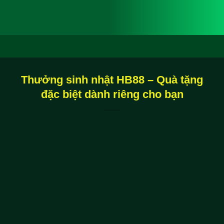
Chuyển
đến
nội
dung
Thưởng sinh nhật HB88 – Quà tặng
đặc biệt dành riêng cho bạn